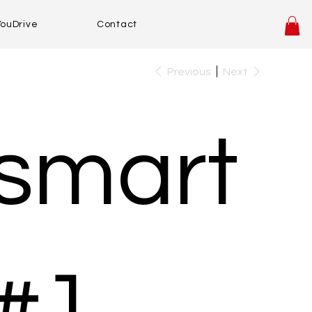
YouDrive
Contact
Previous
Next
smart
#1