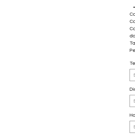
Ca
Ca
Ca
do
Ta
Pe
Te
Di
Ho