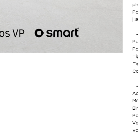
ph
Po
| 
Po
Po
Ti
Ti
Ca
Ac
Má
Bi
Po
Ve
Va