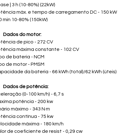
ase | 3 h (10-80%) (22kW)
tência máx. e tempo de carregamento DC - 150 kW
30 min 10-80% (150kW)
Dados do motor:
tência de pico - 272 CV
tência máxima constante - 102 CV
po de bateria - NCM
po de motor - PMSM
pacidade da bateria - 66 kWh (total)/62 kWh (úteis)
Dados de potência:
eleração (0-100 km/h) - 6,7 s
xima potência - 200 kw
nário máximo - 343 N·m
tência contínua - 75 kw
locidade máxima - 180 km/h
lor de coeficiente de resist - 0,29 cw