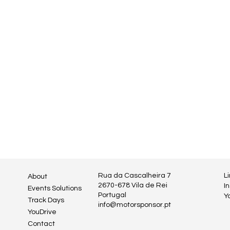
Rua da Cascalheira 7
L
About
2670-678 Vila de Rei
I
Events Solutions
Portugal
Y
Track Days
info@motorsponsor.pt
YouDrive
Contact