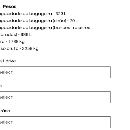
Pesos
pacidade da bagageira - 323 L
pacidade da bagageira (chão) - 70 L
pacidade da bagageira (bancos traseiros
brados) - 986 L
ra - 1788 kg
so bruto - 2258 kg
st drive
a
rário