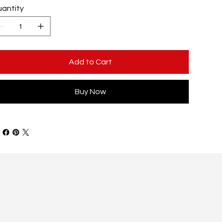
antity
Add to Cart
Buy Now