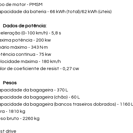
po de motor - PMSM
pacidade da bateria - 66 kWh (total)/62 kWh (úteis)
Dados de potência:
eleração (0-100 km/h) - 5,8 s
xima potência - 200 kw
nário máximo - 343 N·m
tência contínua - 75 kw
locidade máxima - 180 km/h
lor de coeficiente de resist - 0,27 cw
Pesos
pacidade da bagageira - 370 L
pacidade da bagageira (chão) - 60 L
pacidade da bagageira (bancos traseiros dobrados) - 1160 
ra - 1810 kg
so bruto - 2260 kg
st drive