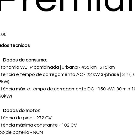
e
.00
dos técnicos
Dados de consumo:
tonomia WLTP combinada | urbana - 455 km | 615 km
tência e tempo de carregamento AC - 22 kW 3-phase | 3 h (1
2kW)
tência máx. e tempo de carregamento DC - 150 kW | 30 min 
50kW)
Dados do motor:
tência de pico - 272 CV
tência máxima constante - 102 CV
po de bateria - NCM