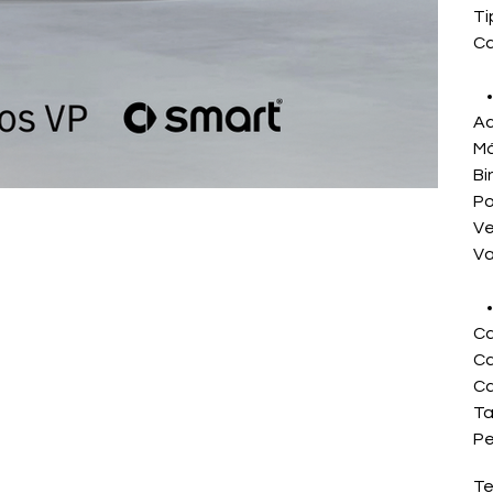
Ti
Ca
Ac
Má
Bi
Po
Ve
Va
Ca
Ca
Ca
Ta
Pe
Te