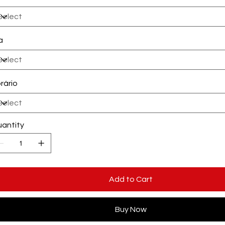
a
rário
antity
Add to Cart
Buy Now