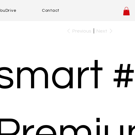
YouDrive
Contact
Previous
Next
smart 
Premi