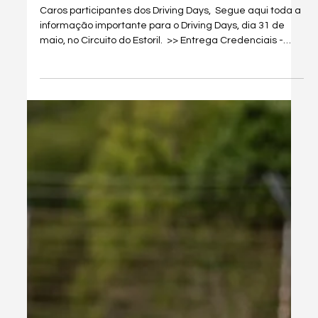
Driving Days – Estoril, 31 de maio |
Informações Finais
Caros participantes dos Driving Days, ​ Segue aqui toda a
informação importante para o Driving Days, dia 31 de
maio, no Circuito do Estoril. ​ >> Entrega Credenciais -
Será feita na tenda Driving Days por trás da bancada A:​​
Sábado 30 de maio, das 15H00 às 19H00; Domingo 31 de
maio, das 07H45 às 18H00; É obrigatório terem as
credenciais do evento para acederem ao paddock.​ *No
sábado, se chegarem ao circuito depois do horário de
fecho da entrega de credenciais, apenas pode