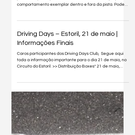
Fotos
Caros participantes do Driving Days Club, Muito obrigado
por terem participado no nosso último track day e pelo
comportamento exemplar dentro e fora da pista. Podem
espreitar as fotos do evento neste link. Até breve e
obrigado a todos! André Duarte
Driving Days – Estoril, 21 de maio |
Informações Finais
Caros participantes dos Driving Days Club, ​ Segue aqui
toda a informação importante para o dia 21 de maio, no
Circuito do Estoril. >> Distribuição Boxes* 21 de maio,
download aqui. Acesso paddock - realizado aqui.
*quarta-feira, 20 de maio, das 17h00 às 22h00 quinta-
feira, 21 de maio, a partir das 07h45 *Na quarta-feira, 20
de maio, apenas podem aceder ao circuito para
deixarem o carro na vossa box. No dia seguinte, é
obrigatório terem as credenciais do evento para ac