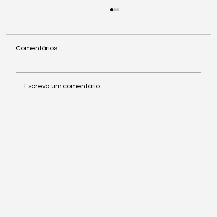
Comentários
24H C1 Portimão | INFO 3
Escreva um comentário