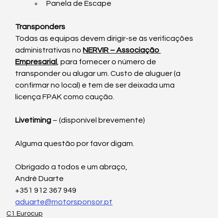
Panela de Escape
Transponders
Todas as equipas devem dirigir-se às verificações 
administrativas no 
NERVIR – Associação 
Empresarial
, para fornecer o número de 
transponder ou alugar um. Custo de aluguer (a 
confirmar no local) e tem de ser deixada uma 
licença FPAK como caução.
Livetiming 
– (
disponível brevemente)
Alguma questão por favor digam.
Obrigado a todos e um abraço,
André Duarte
+351 912 367 949
aduarte@motorsponsor.pt
C1 Eurocup