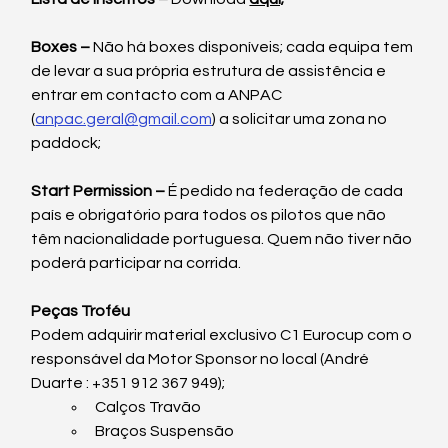
Boxes –
Não há boxes disponíveis; cada equipa tem 
de levar a sua própria estrutura de assistência e 
entrar em contacto com a ANPAC 
(
anpac.geral@gmail.com
) a solicitar uma zona no 
paddock;
Start Permission – 
É
pedido na federação de cada 
país e obrigatório para todos os pilotos que não 
têm nacionalidade portuguesa. Quem não tiver não 
poderá participar na corrida.
Peças Troféu
Podem adquirir material exclusivo C1 Eurocup com o 
responsável da Motor Sponsor no local (André 
Duarte : +351 912 367 949);
Calços Travão
Braços Suspensão