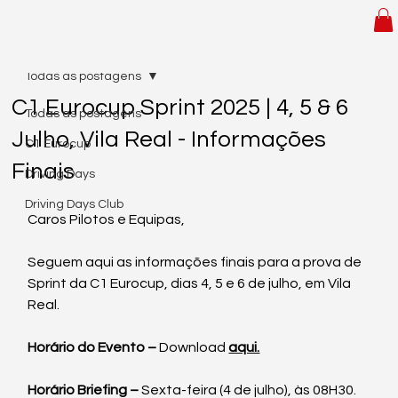
Todas as postagens
C1 Eurocup Sprint 2025 | 4, 5 & 6
Todas as postagens
Julho, Vila Real - Informações
C1 Eurocup
Finais
Driving Days
Driving Days Club
Caros Pilotos e Equipas,
Seguem aqui as informações finais para a prova de 
Sprint da C1 Eurocup, dias 4, 5 e 6 de julho, em Vila 
Real.
Horário do Evento –
 Download 
aqui.
Horário Briefing –
Sexta-feira (4 de julho), às 08H30.