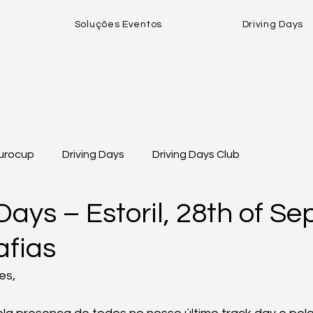
Soluções Eventos
Driving Days
urocup
Driving Days
Driving Days Club
Days – Estoril, 28th of S
afias
es, 