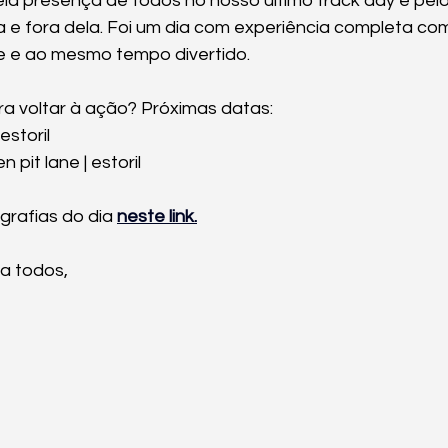
ela presença de todos no nosso último track day e pe
 e fora dela. Foi um dia com experiência completa com 
e e ao mesmo tempo divertido. 
a voltar à ação? Próximas datas: 
estoril 
pit lane | estoril 
rafias do dia 
neste link.
 a todos,