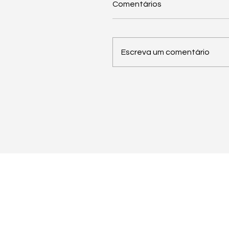
Comentários
Escreva um comentário
Obrigado e Parabéns!
Rua da Cascalheira 7
L
Sobre
2670-678 Vila de Rei -
I
Soluções Eventos
Bucelas - Loures
F
Driving Days
Contacto