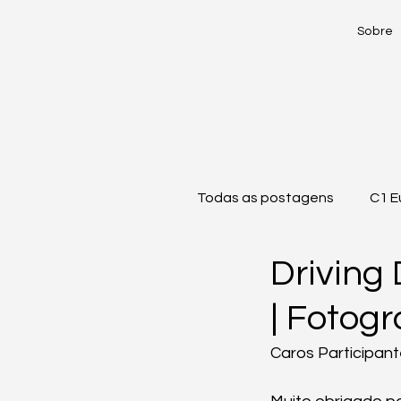
Sobre
Todas as postagens
C1 E
Driving 
| Fotogr
Caros Participant