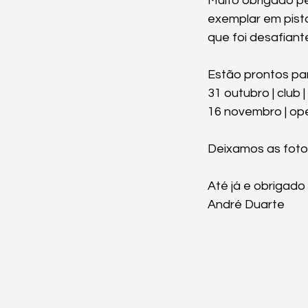
Muito obrigado p
exemplar em pista
que foi desafiant
Estão prontos par
31 outubro | club | 
16 novembro | open 
Deixamos as fotog
Até já e obrigado
André Duarte