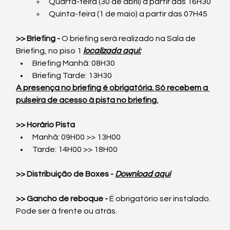
Quarta-feira (30 de abril) a partir das 16H30
Quinta-feira (1 de maio) a partir das 07H45
>> Briefing -
 O briefing será realizado na Sala de 
Briefing, no piso 1 
localizada aqui:
Briefing Manhã: 08H30
Briefing Tarde: 13H30
A presença no briefing é obrigatória. Só recebem a 
pulseira de acesso à pista no briefing.
>> Horário Pista
Manhã: 09H00 >> 13H00
Tarde: 14H00 >> 18H00
>> Distribuição de Boxes -
Download aqui
>> Gancho de reboque -
 É obrigatório ser instalado. 
Pode ser à frente ou atrás.