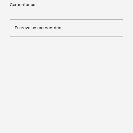
Comentários
Escreva um comentário
31 Maio | Circuito do Estoril | Driving Days