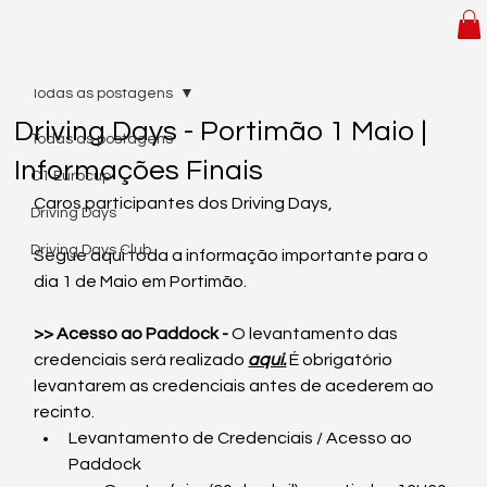
Todas as postagens
Driving Days - Portimão 1 Maio |
Todas as postagens
Informações Finais
C1 Eurocup
Caros participantes dos Driving Days,
Driving Days
Driving Days Club
Segue aqui toda a informação importante para o 
dia 1 de Maio em Portimão.
>> Acesso ao Paddock - 
O levantamento das 
credenciais será realizado 
aqui.
 É obrigatório 
levantarem as credenciais antes de acederem ao 
recinto.
Levantamento de Credenciais / Acesso ao 
Paddock