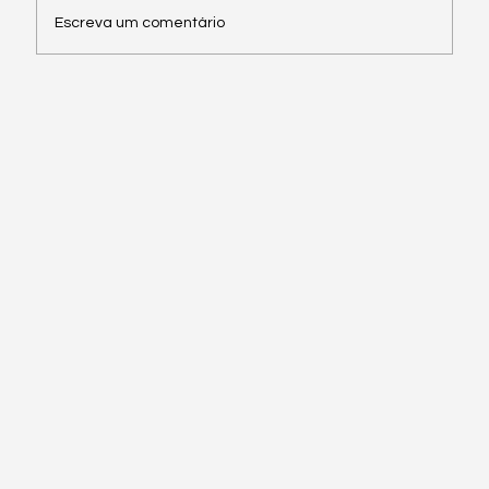
Distribuição Boxes* 21 de maio, download
Escreva um comentário
aqui. Acesso paddock