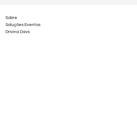
Sobre
Soluções Eventos
Driving Days
Contacto
Rua da Cascalheira 7
2670-678 Vila de Rei -
Bucelas - Loures