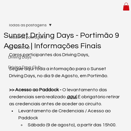
Todas as postagens
Sunset Driving Days - Portimão 9
Todas as postagens
Agosto | Informações Finais
C1 Eurocup
Caros participantes dos Driving Days,
Driving Days
Driving Days Club
Segue aqui toda a informação para o Sunset 
Driving Days, no dia 9 de Agosto, em Portimão.
>> Acesso ao Paddock -
 O levantamento das 
credenciais será realizado 
aqui.
 É obrigatório retirar 
as credenciais antes de aceder ao circuito.
Levantamento de Credenciais / Acesso ao 
Paddock
Sábado (9 de agosto), a partir das 15h00.