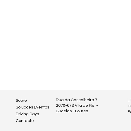
Rua da Cascalheira 7
L
Sobre
2670-678 Vila de Rei -
I
Soluções Eventos
Bucelas - Loures
F
Driving Days
Contacto