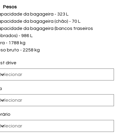
Pesos
pacidade da bagageira - 323 L
pacidade da bagageira (chão) - 70 L
pacidade da bagageira (bancos traseiros
brados) - 986 L
ra - 1788 kg
so bruto - 2258 kg
st drive
a
rário