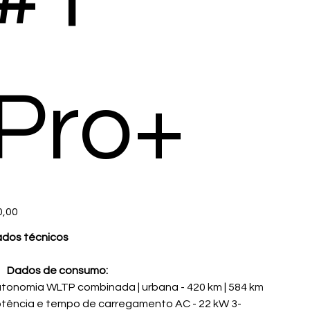
Pro+
ço
0,00
dos técnicos
Dados de consumo:
tonomia WLTP combinada | urbana - 420 km | 584 km
tência e tempo de carregamento AC - 22 kW 3-