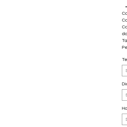
Ca
Ca
Ca
do
Ta
Pe
Te
Di
Ho