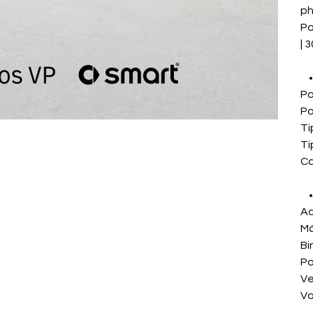
ph
Po
| 
Po
Po
Ti
Ti
Ca
Ac
Má
Bi
Po
Ve
Va