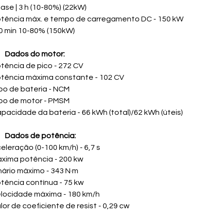
ase | 3 h (10-80%) (22kW)
tência máx. e tempo de carregamento DC - 150 kW
30 min 10-80% (150kW)
Dados do motor:
tência de pico - 272 CV
tência máxima constante - 102 CV
po de bateria - NCM
po de motor - PMSM
pacidade da bateria - 66 kWh (total)/62 kWh (úteis)
Dados de potência:
eleração (0-100 km/h) - 6,7 s
xima potência - 200 kw
nário máximo - 343 N·m
tência contínua - 75 kw
locidade máxima - 180 km/h
lor de coeficiente de resist - 0,29 cw