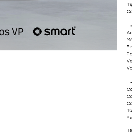
Ti
Ca
Ac
Má
Bi
Po
Ve
Va
Ca
Ca
Ca
Ta
Pe
Te