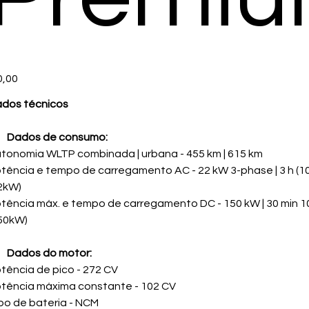
ço
0,00
dos técnicos
Dados de consumo:
tonomia WLTP combinada | urbana - 455 km | 615 km
tência e tempo de carregamento AC - 22 kW 3-phase | 3 h (1
2kW)
tência máx. e tempo de carregamento DC - 150 kW | 30 min 
50kW)
Dados do motor:
tência de pico - 272 CV
tência máxima constante - 102 CV
po de bateria - NCM