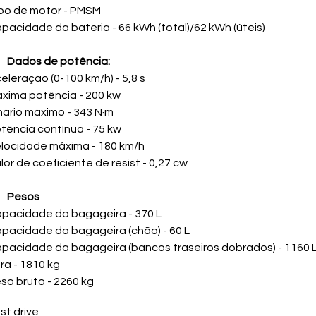
po de motor - PMSM
pacidade da bateria - 66 kWh (total)/62 kWh (úteis)
Dados de potência:
eleração (0-100 km/h) - 5,8 s
xima potência - 200 kw
nário máximo - 343 N·m
tência contínua - 75 kw
locidade máxima - 180 km/h
lor de coeficiente de resist - 0,27 cw
Pesos
pacidade da bagageira - 370 L
pacidade da bagageira (chão) - 60 L
pacidade da bagageira (bancos traseiros dobrados) - 1160 
ra - 1810 kg
so bruto - 2260 kg
st drive