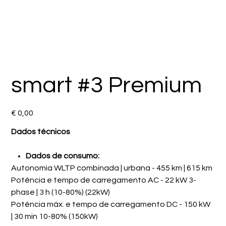
smart #3 Premium
Preço
€ 0,00
Dados técnicos
Dados de consumo:
Autonomia WLTP combinada | urbana - 455 km | 615 km
Potência e tempo de carregamento AC - 22 kW 3-
phase | 3 h (10-80%) (22kW)
Potência máx. e tempo de carregamento DC - 150 kW
| 30 min 10-80% (150kW)